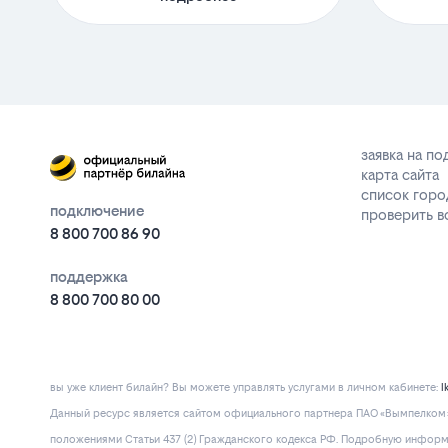
заявка на п
карта сайта
список горо
подключение
проверить 
8 800 700 86 90
поддержка
8 800 700 80 00
вы уже клиент билайн? Вы можете управлять услугами в личнoм кaбинeтe:
l
Данный ресурс является сайтом официального партнера ПАО «Вымпелком» 
положениями Статьи 437 (2) Гражданского кодекса РФ. Подробную информац