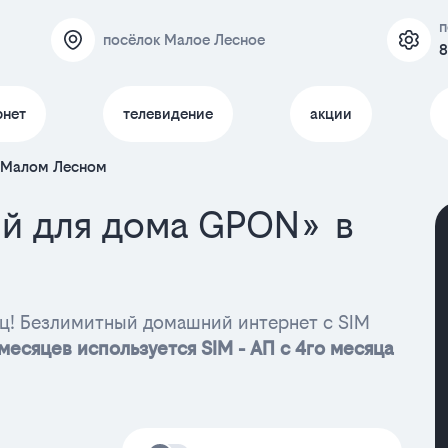
п
посёлок Малое Лесное
8
рнет
телевидение
акции
 Малом Лесном
й для дома GPON» в
яц! Безлимитный домашний интернет с SIM
месяцев используется SIM - АП с 4го месяца