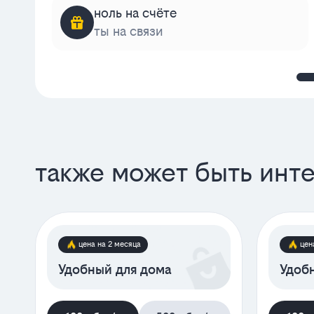
ноль на счёте
ты на связи
также может быть инт
цена на 2 месяца
цен
Удобный для дома
Удобн