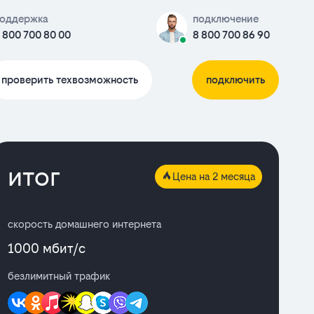
оддержка
подключение
 800 700 80 00
8 800 700 86 90
проверить техвозможность
подключить
итог
Цена на 2 месяца
скорость домашнего интернета
1000 мбит/с
безлимитный трафик