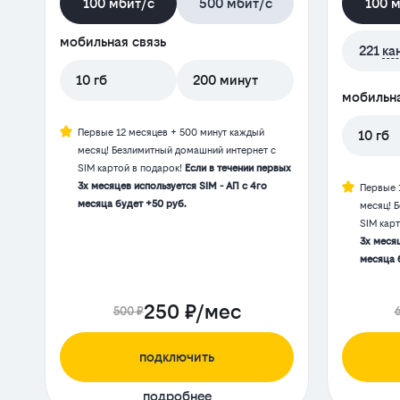
100 мбит/с
500 мбит/с
100 
мобильная связь
221
ка
10 гб
200 минут
мобильна
Первые 12 месяцев + 500 минут каждый
10 гб
месяц! Безлимитный домашний интернет с
SIM картой в подарок!
Если в течении первых
3х месяцев используется SIM - АП с 4го
Первые 
месяца будет +50 руб.
месяц! 
SIM кар
3х месяц
месяца 
250 ₽/мес
500 ₽
подключить
подробнее