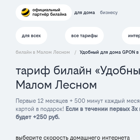
для дома
бизнесу
для всех
все тарифы
инте
билайн в Малом Лесном
/
Удобный для дома GPON в
тариф билайн «Удобны
Малом Лесном
Первые 12 месяцев + 500 минут каждый мес
картой в подарок!
Если в течении первых 3х 
будет +250 руб.
выберите скорость домашнего интернета