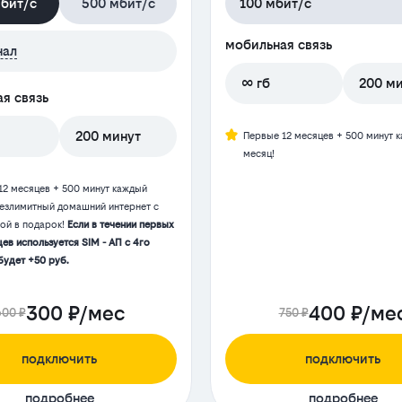
мбит/с
500 мбит/с
100 мбит/с
мобильная связь
нал
∞ гб
200 м
я связь
200 минут
Первые 12 месяцев + 500 минут 
месяц!
12 месяцев + 500 минут каждый
Безлимитный домашний интернет с
той в подарок!
Если в течении первых
ев используется SIM - АП с 4го
будет +50 руб.
300 ₽/мес
400 ₽/ме
600 ₽
750 ₽
подключить
подключить
подробнее
подробнее