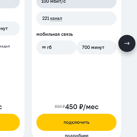
100 мбит/с
м
221
канал
инут
мобильная связь
каждый
∞ гб
700 минут
с
450 ₽/мес
850 ₽
подключить
подробнее