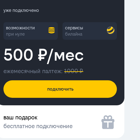
уже подключено
возможности
сервисы
при нуле
билайна
500 ₽/мес
ежемесячный палтеж:
1000 ₽
подключить
ваш подарок
бесплатное подключение