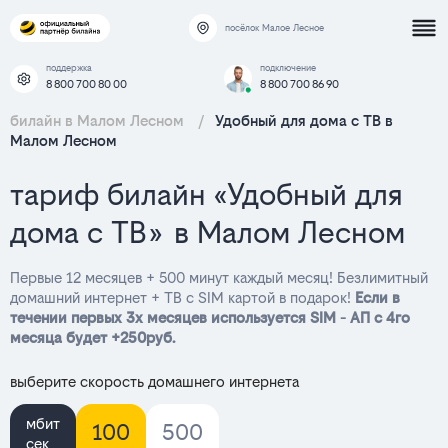
посёлок Малое Лесное
поддержка
подключение
8 800 700 80 00
8 800 700 86 90
билайн в Малом Лесном
/
Удобный для дома с ТВ в
Малом Лесном
тариф билайн «Удобный для
дома с ТВ» в Малом Лесном
Первые 12 месяцев + 500 минут каждый месяц! Безлимитный
домашний интернет + ТВ с SIM картой в подарок!
Если в
течении первых 3х месяцев используется SIM - АП с 4го
месяца будет +250руб.
выберите скорость домашнего интернета
мбит
100
500
сек