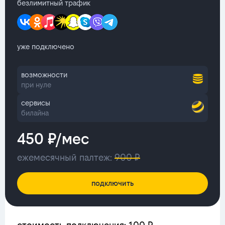
безлимитный трафик
уже подключено
возможности
при нуле
сервисы
билайна
450 ₽/мес
ежемесячный палтеж:
900 ₽
подключить