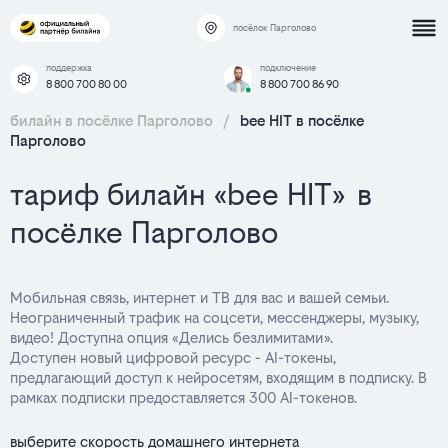
посёлок Парголово
поддержка
подключение
8 800 700 80 00
8 800 700 86 90
билайн в посёлке Парголово
/
bee HIT в посёлке
Парголово
тариф билайн «bee HIT» в
посёлке Парголово
Мобильная связь, интернет и ТВ для вас и вашей семьи.
Неограниченный трафик на соцсети, мессенджеры, музыку,
видео! Доступна опция «Делись безлимитами».
Доступен новый цифровой ресурс - AI-токены,
предлагающий доступ к нейросетям, входящим в подписку. В
рамках подписки предоставляется 300 AI-токенов.
выберите скорость домашнего интернета