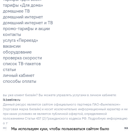
тарифы «Для дома»
домашнее ТВ
домашний интернет
домашний интернет и ТВ
промо-тарифы и акции
контакты
услуга «Переезд»
вакансии
оборудование
проверка скорости
список ТВ-пакетов
статьи
личный кабинет
способы оплаты
вы уже клиент билайн? Вы можете управлять услугами в личнoм кaбинeтe:
lk.beeline.ru
Данный ресурс является сайтом официального партнера ПАО «Вымпелком»
(торговая марка билайн) и носит исключительно информационный характер и ни
при каких условиях не является публичной офертой, определяемой
положениями Статьи 437 (2) Гражданского кодекса РФ. Подробную информацию
о тарифах, услугах, предоставляемых компанией, а также об ограничениях Вы
можете уточнить на сайте www.beeline.ru и по телефону
8 800 700 80 00
.
Политика
Мы используем куки, чтобы пользоваться сайтом было