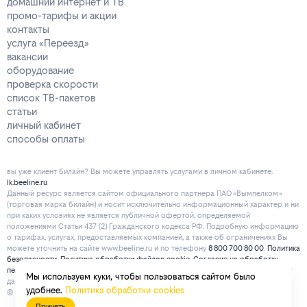
домашний интернет и ТВ
промо-тарифы и акции
контакты
услуга «Переезд»
вакансии
оборудование
проверка скорости
список ТВ-пакетов
статьи
личный кабинет
способы оплаты
вы уже клиент билайн? Вы можете управлять услугами в личнoм кaбинeтe:
lk.beeline.ru
Данный ресурс является сайтом официального партнера ПАО «Вымпелком»
(торговая марка билайн) и носит исключительно информационный характер и ни
при каких условиях не является публичной офертой, определяемой
положениями Статьи 437 (2) Гражданского кодекса РФ. Подробную информацию
о тарифах, услугах, предоставляемых компанией, а также об ограничениях Вы
можете уточнить на сайте www.beeline.ru и по телефону
8 800 700 80 00
.
Политика
безопасности
.
Политика обработки файлов cookie
.
Согласие на обработку
персональных данных
. Отписаться от получения информационных рассылок от
Мы используем куки, чтобы пользоваться сайтом было
данного ресурса можно на
странице
.
удобнее.
Политика обработки cookies
© mirbeeline.ru - официальный партнер билайн. 2026 г.
Принять