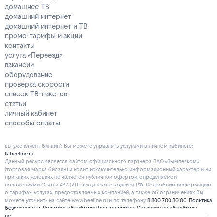
домашнее ТВ
домашний интернет
домашний интернет и ТВ
промо-тарифы и акции
контакты
услуга «Переезд»
вакансии
оборудование
проверка скорости
список ТВ-пакетов
статьи
личный кабинет
способы оплаты
вы уже клиент билайн? Вы можете управлять услугами в личнoм кaбинeтe:
lk.beeline.ru
Данный ресурс является сайтом официального партнера ПАО «Вымпелком»
(торговая марка билайн) и носит исключительно информационный характер и ни
при каких условиях не является публичной офертой, определяемой
положениями Статьи 437 (2) Гражданского кодекса РФ. Подробную информацию
о тарифах, услугах, предоставляемых компанией, а также об ограничениях Вы
можете уточнить на сайте www.beeline.ru и по телефону
8 800 700 80 00
.
Политика
безопасности
.
Политика обработки файлов cookie
.
Согласие на обработку
персональных данных
. Отписаться от получения информационных рассылок от