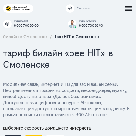
Смоленск
поддержка
подключение
8 800 700 80 00
8 800 700 86 90
билайн в Смоленске
/
bee HIT в Смоленске
тариф билайн «bee HIT» в
Смоленске
Мобильная связь, интернет и ТВ для вас и вашей семьи.
Неограниченный трафик на соцсети, мессенджеры, музыку,
видео! Доступна опция «Делись безлимитами».
Доступен новый цифровой ресурс - AI-токены,
предлагающий доступ к нейросетям, входящим в подписку. В
рамках подписки предоставляется 300 AI-токенов.
выберите скорость домашнего интернета