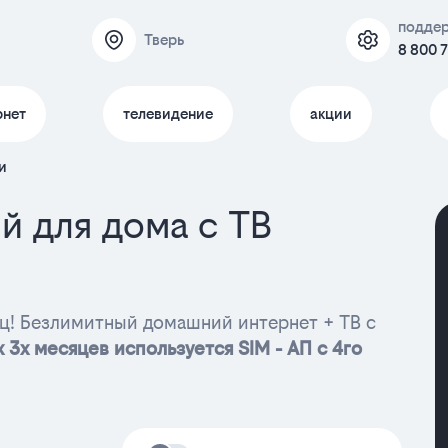
подде
Тверь
8 800 
рнет
телевидение
акции
и
й для дома с ТВ
ц! Безлимитный домашний интернет + ТВ с
 3х месяцев используется SIM - АП с 4го