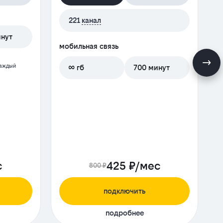
221
канал
инут
мобильная связь
м
каждый
∞ гб
700 минут
с
425 ₽/мес
800 ₽
подключить
подробнее