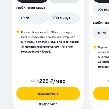
мобильная связь
221
ка
10 гб
200 минут
мобильна
Первые 12 месяцев + 500 минут каждый
10 гб
месяц! Безлимитный домашний интернет с
SIM картой в подарок!
Если в течении первых
3х месяцев используется SIM - АП с 4го
Первые 
месяца будет +50 руб.
месяц! 
SIM кар
3х месяц
месяца 
225 ₽/мес
450 ₽
подключить
подробнее