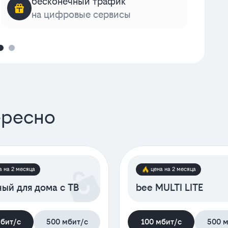
бесконечный трафик
на цифровые сервисы
к
ересно
а на 2 месяца
цена на 2 месяца
ый для дома с ТВ
bee MULTI LITE
мбит/с
500 мбит/с
100 мбит/с
500 м