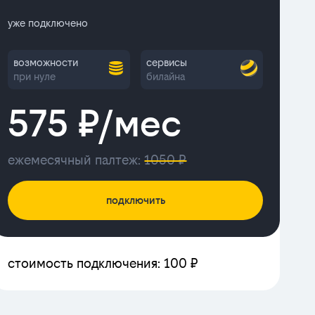
уже подключено
возможности
сервисы
при нуле
билайна
575 ₽/мес
ежемесячный палтеж:
1050 ₽
подключить
стоимость подключения: 100 ₽