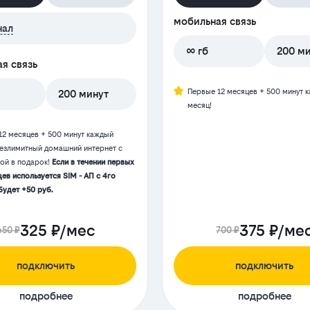
мобильная связь
нал
∞ гб
200 м
я связь
Первые 12 месяцев + 500 минут 
200 минут
месяц!
12 месяцев + 500 минут каждый
Безлимитный домашний интернет с
той в подарок!
Если в течении первых
ев используется SIM - АП с 4го
будет +50 руб.
325 ₽/мес
375 ₽/ме
650 ₽
700 ₽
подключить
подключить
подробнее
подробнее