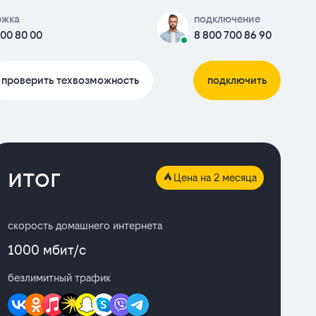
ржка
подключение
700 80 00
8 800 700 86 90
проверить техвозможность
подключить
итог
Цена на 2 месяца
скорость домашнего интернета
1000 мбит/с
безлимитный трафик