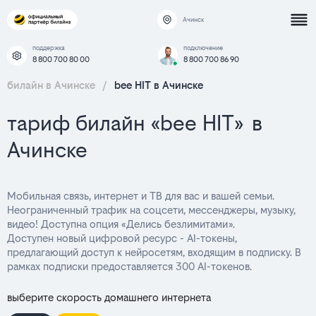
Ачинск
поддержка
подключение
8 800 700 80 00
8 800 700 86 90
билайн в Ачинске
/
bee HIT в Ачинске
тариф билайн «bee HIT» в
Ачинске
Мобильная связь, интернет и ТВ для вас и вашей семьи.
Неограниченный трафик на соцсети, мессенджеры, музыку,
видео! Доступна опция «Делись безлимитами».
Доступен новый цифровой ресурс - AI-токены,
предлагающий доступ к нейросетям, входящим в подписку. В
рамках подписки предоставляется 300 AI-токенов.
выберите скорость домашнего интернета