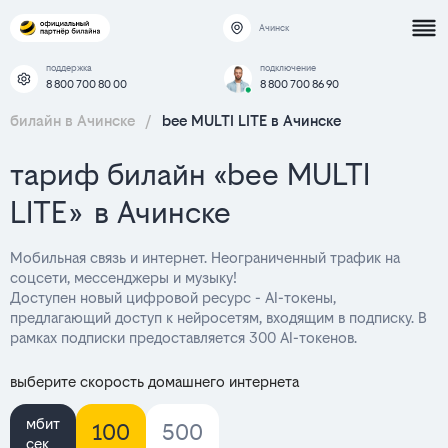
Ачинск
поддержка
подключение
8 800 700 80 00
8 800 700 86 90
билайн в Ачинске
/
bee MULTI LITE в Ачинске
тариф билайн «bee MULTI
LITE» в Ачинске
Мобильная связь и интернет. Неограниченный трафик на
соцсети, мессенджеры и музыку!
Доступен новый цифровой ресурс - AI-токены,
предлагающий доступ к нейросетям, входящим в подписку. В
рамках подписки предоставляется 300 AI-токенов.
выберите скорость домашнего интернета
мбит
100
500
сек