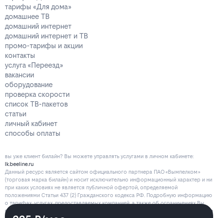
тарифы «Для дома»
домашнее ТВ
домашний интернет
домашний интернет и ТВ
промо-тарифы и акции
контакты
услуга «Переезд»
вакансии
оборудование
проверка скорости
список ТВ-пакетов
статьи
личный кабинет
способы оплаты
вы уже клиент билайн? Вы можете управлять услугами в личнoм кaбинeтe:
lk.beeline.ru
Данный ресурс является сайтом официального партнера ПАО «Вымпелком»
(торговая марка билайн) и носит исключительно информационный характер и ни
при каких условиях не является публичной офертой, определяемой
положениями Статьи 437 (2) Гражданского кодекса РФ. Подробную информацию
о тарифах, услугах, предоставляемых компанией, а также об ограничениях Вы
можете уточнить на сайте www.beeline.ru и по телефону
8 800 700 80 00
.
Политика