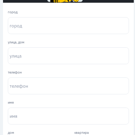
город
улица, дом
телефон
имя
дом
квартира