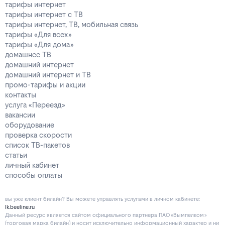
тарифы интернет
тарифы интернет с ТВ
тарифы интернет, ТВ, мобильная связь
тарифы «Для всех»
тарифы «Для дома»
домашнее ТВ
домашний интернет
домашний интернет и ТВ
промо-тарифы и акции
контакты
услуга «Переезд»
вакансии
оборудование
проверка скорости
список ТВ-пакетов
статьи
личный кабинет
способы оплаты
вы уже клиент билайн? Вы можете управлять услугами в личнoм кaбинeтe:
lk.beeline.ru
Данный ресурс является сайтом официального партнера ПАО «Вымпелком»
(торговая марка билайн) и носит исключительно информационный характер и ни