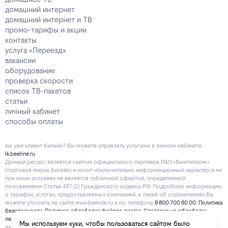
домашний интернет
домашний интернет и ТВ
промо-тарифы и акции
контакты
услуга «Переезд»
вакансии
оборудование
проверка скорости
список ТВ-пакетов
статьи
личный кабинет
способы оплаты
вы уже клиент билайн? Вы можете управлять услугами в личнoм кaбинeтe:
lk.beeline.ru
Данный ресурс является сайтом официального партнера ПАО «Вымпелком»
(торговая марка билайн) и носит исключительно информационный характер и ни
при каких условиях не является публичной офертой, определяемой
положениями Статьи 437 (2) Гражданского кодекса РФ. Подробную информацию
о тарифах, услугах, предоставляемых компанией, а также об ограничениях Вы
можете уточнить на сайте www.beeline.ru и по телефону
8 800 700 80 00
.
Политика
безопасности
.
Политика обработки файлов cookie
.
Согласие на обработку
персональных данных
. Отписаться от получения информационных рассылок от
Мы используем куки, чтобы пользоваться сайтом было
данного ресурса можно на
странице
.