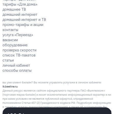
тарифы «Для дома»
домашнее ТВ
домашний интернет
домашний интернет и ТВ
промо-тарифы и акции
контакты
услуга «Переезд»
вакансии
оборудование
проверка скорости
список ТВ-пакетов
статьи
личный кабинет
способы оплаты
вы уже клиент билайн? Вы можете управлять услугами в личнoм кaбинeтe:
lk.beeline.ru
Данный ресурс является сайтом официального партнера ПАО «Вымпелком»
(торговая марка билайн) и носит исключительно информационный характер и ни
при каких условиях не является публичной офертой, определяемой
положениями Статьи 437 (2) Гражданского кодекса РФ. Подробную информацию
о тарифах, услугах, предоставляемых компанией, а также об ограничениях Вы
можете уточнить на сайте www.beeline.ru и по телефону
8 800 700 80 00
.
Политика