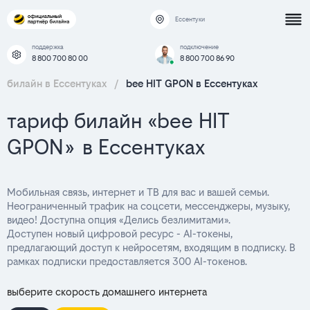
Ессентуки
поддержка
подключение
8 800 700 80 00
8 800 700 86 90
билайн в Ессентуках
/
bee HIT GPON в Ессентуках
тариф билайн «bee HIT
GPON» в Ессентуках
Мобильная связь, интернет и ТВ для вас и вашей семьи.
Неограниченный трафик на соцсети, мессенджеры, музыку,
видео! Доступна опция «Делись безлимитами».
Доступен новый цифровой ресурс - AI-токены,
предлагающий доступ к нейросетям, входящим в подписку. В
рамках подписки предоставляется 300 AI-токенов.
выберите скорость домашнего интернета