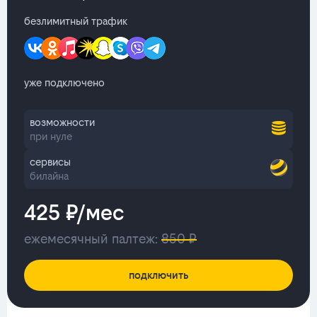
безлимитный трафик
уже подключено
возможности
при нуле
сервисы
билайна
425 ₽/мес
ежемесячный палтеж:
850 ₽
подключить