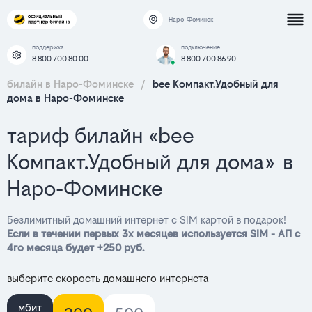
Наро-Фоминск
поддержка
подключение
8 800 700 80 00
8 800 700 86 90
билайн в Наро-Фоминске
/
bee Компакт.Удобный для
дома в Наро-Фоминске
тариф билайн «bee
Компакт.Удобный для дома» в
Наро-Фоминске
Безлимитный домашний интернет с SIM картой в подарок!
Если в течении первых 3х месяцев используется SIM - АП с
4го месяца будет +250 руб.
выберите скорость домашнего интернета
мбит