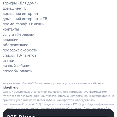
тарифы «Для дома»
домашнее ТВ
домашний интернет
домашний интернет и ТВ
промо-тарифы и акции
контакты
услуга «Переезд»
вакансии
оборудование
проверка скорости
список ТВ-пакетов
статьи
личный кабинет
способы оплаты
вы уже клиент билайн? Вы можете управлять услугами в личнoм кaбинeтe:
lk.beeline.ru
Данный ресурс является сайтом официального партнера ПАО «Вымпелком»
(торговая марка билайн) и носит исключительно информационный характер и ни
при каких условиях не является публичной офертой, определяемой
положениями Статьи 437 (2) Гражданского кодекса РФ. Подробную информацию
о тарифах, услугах, предоставляемых компанией, а также об ограничениях Вы
можете уточнить на сайте www.beeline.ru и по телефону
8 800 700 80 00
.
Политика
безопасности
.
Политика обработки файлов cookie
.
Согласие на обработку