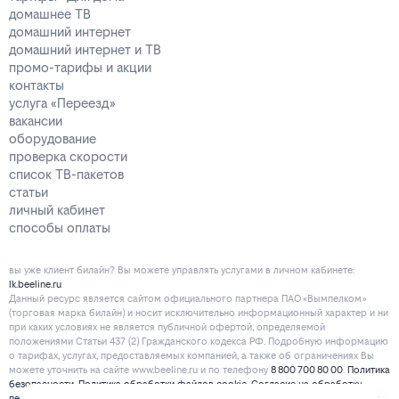
домашнее ТВ
домашний интернет
домашний интернет и ТВ
промо-тарифы и акции
контакты
услуга «Переезд»
вакансии
оборудование
проверка скорости
список ТВ-пакетов
статьи
личный кабинет
способы оплаты
вы уже клиент билайн? Вы можете управлять услугами в личнoм кaбинeтe:
lk.beeline.ru
Данный ресурс является сайтом официального партнера ПАО «Вымпелком»
(торговая марка билайн) и носит исключительно информационный характер и ни
при каких условиях не является публичной офертой, определяемой
положениями Статьи 437 (2) Гражданского кодекса РФ. Подробную информацию
о тарифах, услугах, предоставляемых компанией, а также об ограничениях Вы
можете уточнить на сайте www.beeline.ru и по телефону
8 800 700 80 00
.
Политика
безопасности
.
Политика обработки файлов cookie
.
Согласие на обработку
персональных данных
. Отписаться от получения информационных рассылок от