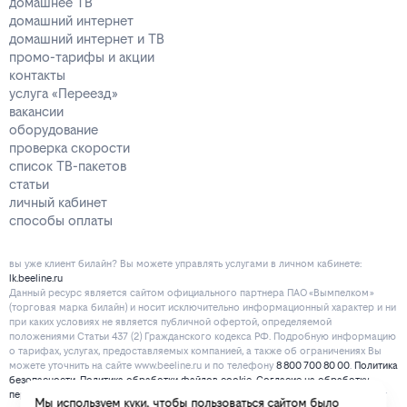
домашнее ТВ
домашний интернет
домашний интернет и ТВ
промо-тарифы и акции
контакты
услуга «Переезд»
вакансии
оборудование
проверка скорости
список ТВ-пакетов
статьи
личный кабинет
способы оплаты
вы уже клиент билайн? Вы можете управлять услугами в личнoм кaбинeтe:
lk.beeline.ru
Данный ресурс является сайтом официального партнера ПАО «Вымпелком»
(торговая марка билайн) и носит исключительно информационный характер и ни
при каких условиях не является публичной офертой, определяемой
положениями Статьи 437 (2) Гражданского кодекса РФ. Подробную информацию
о тарифах, услугах, предоставляемых компанией, а также об ограничениях Вы
можете уточнить на сайте www.beeline.ru и по телефону
8 800 700 80 00
.
Политика
безопасности
.
Политика обработки файлов cookie
.
Согласие на обработку
персональных данных
. Отписаться от получения информационных рассылок от
Мы используем куки, чтобы пользоваться сайтом было