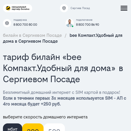
Сергиев Посад
поддержка
подключение
8 800 700 80 00
8 800 700 86 90
билайн в Сергиевом Посаде
/
bee Компакт.Удобный для
дома в Сергиевом Посаде
тариф билайн «bee
Компакт.Удобный для дома» в
Сергиевом Посаде
Безлимитный домашний интернет с SIM картой в подарок!
Если в течении первых 3х месяцев используется SIM - АП с
4го месяца будет +250 руб.
выберите скорость домашнего интернета
мбит