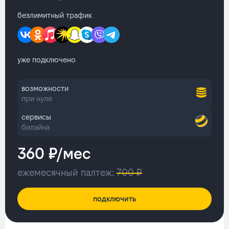
безлимитный трафик
уже подключено
возможности
при нуле
сервисы
билайна
360 ₽/мес
ежемесячный палтеж:
700 ₽
подключить