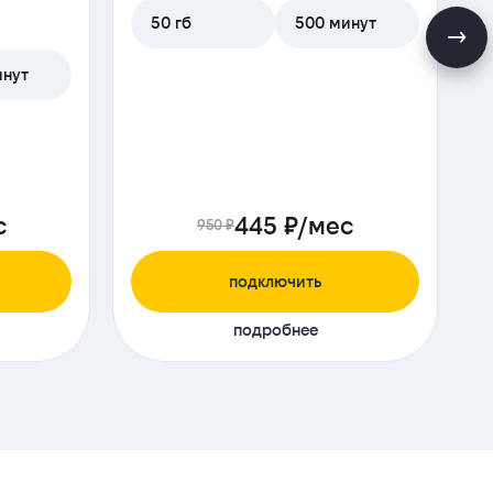
50 гб
500 минут
инут
с
445 ₽/мес
950 ₽
подключить
подробнее