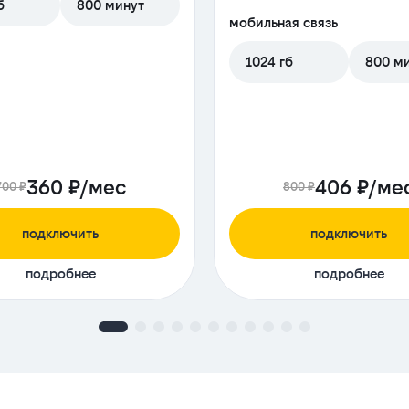
б
800 минут
мобильная связь
1024 гб
800 м
360 ₽/мес
406 ₽/ме
700 ₽
800 ₽
подключить
подключить
подробнее
подробнее