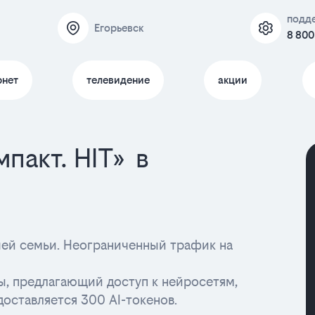
подд
Егорьевск
8 800
рнет
телевидение
акции
пакт. HIT» в
ашей семьи. Неограниченный трафик на
ы, предлагающий доступ к нейросетям,
доставляется 300 AI-токенов.