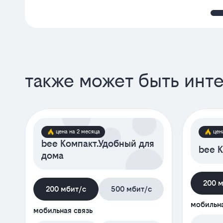
также может быть инт
цена на 2 месяца
цен
bee Компакт.Удобный для
bee К
дома
200 
200 мбит/с
500 мбит/с
мобильна
мобильная связь