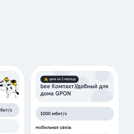
цена на 2 месяца
bee Компакт.Удобный для
дома GPON
бит/с
1000 мбит/с
м
мобильная связь