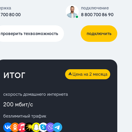
ержка
подключение
 700 80 00
8 800 700 86 90
проверить техвозможность
подключить
итог
Цена на 2 месяца
скорость домашнего интернета
200 мбит/с
безлимитный трафик