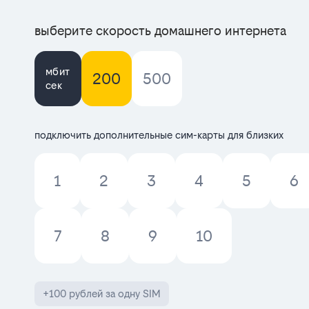
выберите скорость домашнего интернета
мбит
200
500
сек
подключить дополнительные сим-карты для близких
1
2
3
4
5
6
7
8
9
10
+100 рублей за одну SIM