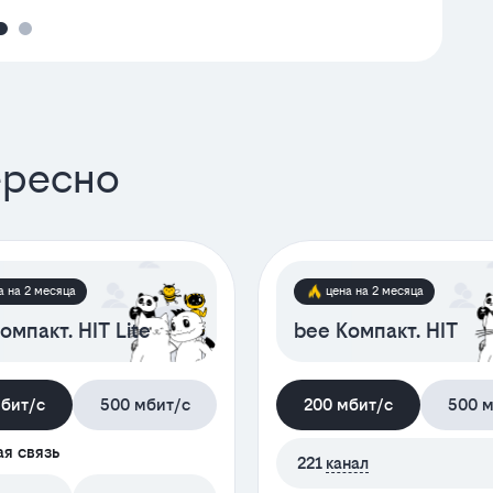
ересно
а на 2 месяца
цена на 2 месяца
омпакт. HIT Lite
bee Компакт. HIT
мбит/с
500 мбит/с
200 мбит/с
500 м
я связь
221
канал